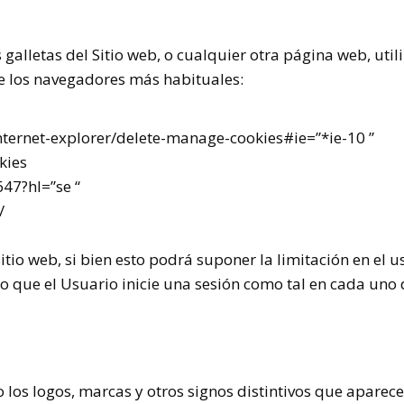
s galletas del Sitio web, o cualquier otra página web, ut
e los navegadores más habituales:
internet-explorer/delete-manage-cookies#ie=”*ie-10
”
kies
47?hl=”se “
/
sitio web, si bien esto podrá suponer la limitación en el
 que el Usuario inicie una sesión como tal en cada uno de
o los logos, marcas y otros signos distintivos que apare