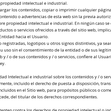
propiedad intelectual e industrial.
argar los contenidos, copiar o imprimir cualquier págin
contenido o advertencias de esta web sin la previa autoriz
obre propiedad intelectual e industrial. En ningún caso s
oductos o servicios ofrecidos a través del sitio web, impli
 Entidad hacia el Usuario.
registradas, logotipos u otros signos distintivos, ya sean
su uso sin el consentimiento de la entidad o de sus legí
b y / o de sus contenidos y / o servicios, confiere al Usua
ey.
 Intelectual e industrial sobre los contenidos y / o serv
ente, incluido el derecho de puesta a disposición, trans
incluidos en el Sitio web, para propósitos públicos o come
ocede, del titular de los derechos correspondientes.
enten contra los derechos de propiedad intelectual o ind